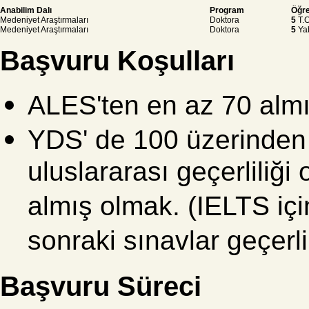
Anabilim Dalı
Program
Öğre
Medeniyet Araştırmaları
Doktora
5
T.C
Medeniyet Araştırmaları
Doktora
5
Yab
Başvuru Koşulları
ALES'ten en az 70 alm
YDS' de 100 üzerinden
uluslararası geçerliliğ
almış olmak. (IELTS i
sonraki sınavlar geçerli 
Başvuru Süreci