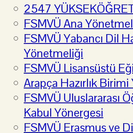
2547 YÜKSEKÖĞRE
FSMVÜ Ana Yönetmel
FSMVÜ Yabancı Dil Haz
Yönetmeliği
FSMVÜ Lisansüstü Eği
Arapça Hazırlık Birimi
FSMVÜ Uluslararası Öğ
Kabul Yönergesi
FSMVÜ Erasmus ve Diğ