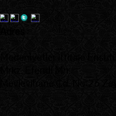
Adres
:
Medeniyetler İttifakı Enstit
Mrkz. Efendi Mh.
Mevlevihane Cd. No:25 Zeyt