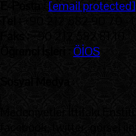
E-Posta :
[email protected]
Tel :
+90 212 582 90 70 - 
Faks :
+90 212 582 81 10
Öğrenci İşleri :
ÖİOS
Sosyal Medya
:
Medeniyetler İttifakı Enstit
facebook, twitter, görsel ile