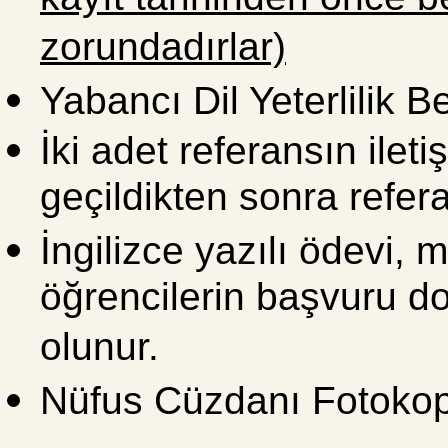
kayıt tarihinden önce b
zorundadırlar)
Yabancı Dil Yeterlilik B
İki adet referansın ilet
geçildikten sonra refera
İngilizce yazılı ödevi, 
öğrencilerin başvuru d
olunur.
Nüfus Cüzdanı Fotokop