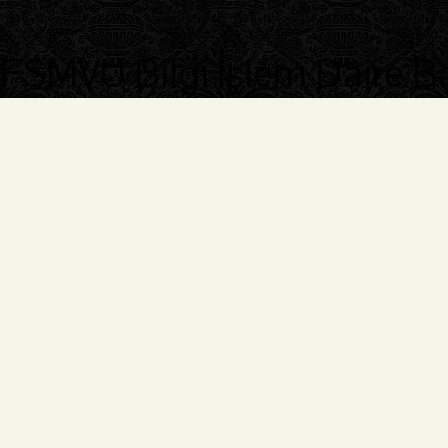
FSMVÜ Bilgi İşlem Daire B