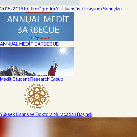
2015-2016 Eğitim Öğretim Yılı Lisansüstü Başvuru Sonuçları
ANNUAL MEDİT BARBECUE
Medit Student Research Group
Yüksek Lisans ve Doktora Müracatları Başladı