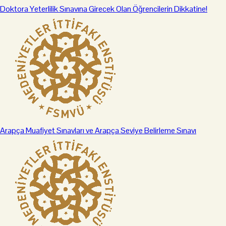
Doktora Yeterlilik Sınavına Girecek Olan Öğrencilerin Dikkatine!
Arapça Muafiyet Sınavları ve Arapça Seviye Belirleme Sınavı