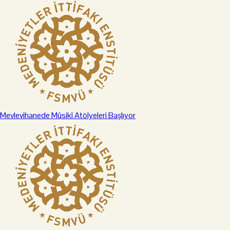
Mevlevihanede Mûsikî Atölyeleri Başlıyor