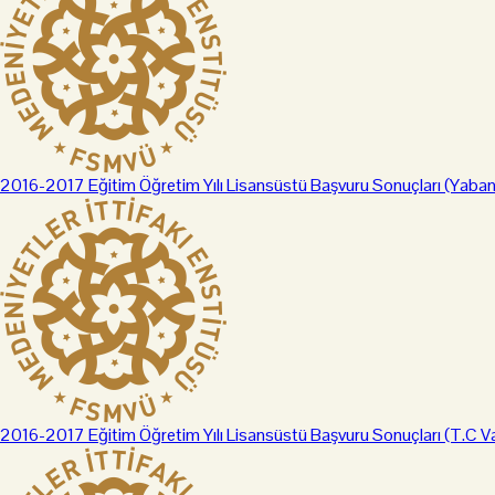
2016-2017 Eğitim Öğretim Yılı Lisansüstü Başvuru Sonuçları (Yabanc
2016-2017 Eğitim Öğretim Yılı Lisansüstü Başvuru Sonuçları (T.C Va