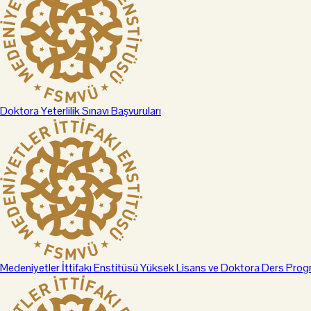
Doktora Yeterlilik Sınavı Başvuruları
Medeniyetler İttifakı Enstitüsü Yüksek Lisans ve Doktora Ders Prog