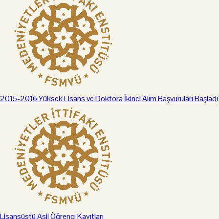
2015-2016 Yüksek Lisans ve Doktora İkinci Alım Başvuruları Başladı
Lisansüstü Asil Öğrenci Kayıtları