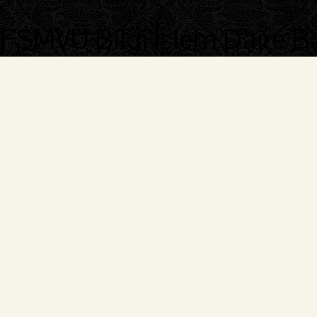
FSMVÜ Bilgi İşlem Daire B