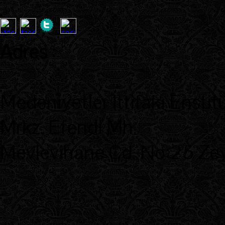
Adres
:
Medeniyetler İttifakı Enstit
Mrkz. Efendi Mh.
Mevlevihane Cd. No:25 Zeyt