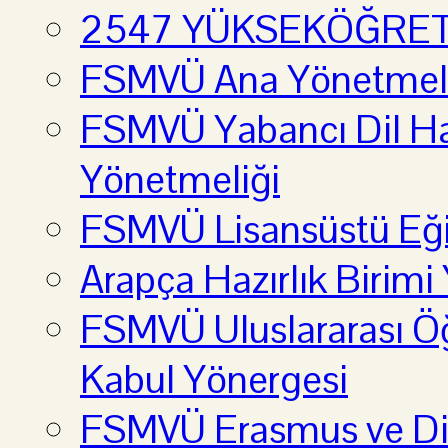
2547 YÜKSEKÖĞRE
FSMVÜ Ana Yönetmel
FSMVÜ Yabancı Dil Haz
Yönetmeliği
FSMVÜ Lisansüstü Eği
Arapça Hazırlık Birimi
FSMVÜ Uluslararası Öğ
Kabul Yönergesi
FSMVÜ Erasmus ve Diğ