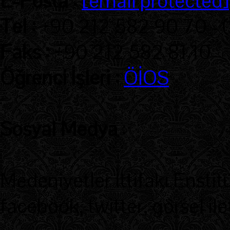
E-Posta :
[email protected]
Tel :
+90 212 582 90 70 - 
Faks :
+90 212 582 81 10
Öğrenci İşleri :
ÖİOS
Sosyal Medya
:
Medeniyetler İttifakı Enstit
facebook, twitter, görsel ile