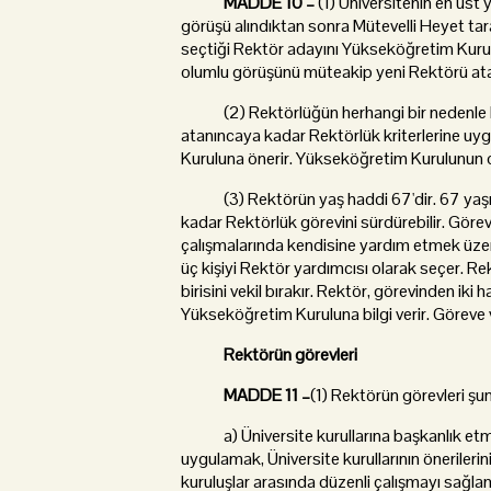
MADDE 10 –
(1) Üniversitenin en üst
görüşü alındıktan sonra Mütevelli Heyet tara
seçtiği Rektör adayını Yükseköğretim Kuru
olumlu görüşünü müteakip yeni Rektörü ata
(2) Rektörlüğün herhangi bir nedenle bo
atanıncaya kadar Rektörlük kriterlerine uyg
Kuruluna önerir. Yükseköğretim Kurulunun ol
(3) Rektörün yaş haddi 67'dir. 67 yaşınd
kadar Rektörlük görevini sürdürebilir. Görev
çalışmalarında kendisine yardım etmek üzer
üç kişiyi Rektör yardımcısı olarak seçer. R
birisini vekil bırakır. Rektör, görevinden ik
Yükseköğretim Kuruluna bilgi verir. Göreve v
Rektörün görevleri
MADDE 11 –
(1) Rektörün görevleri şun
a) Üniversite kurullarına başkanlık etmek
uygulamak, Üniversite kurullarının önerileri
kuruluşlar arasında düzenli çalışmayı sağla