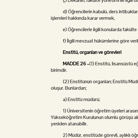
ç) Dekanın, fakülte yönetimi ile ilgili ola
d) Öğrencilerin kabulü, ders intibakları ve
işlemleri hakkında karar vermek,
e) Öğrencilerle ilgili konularda fakülte ö
f) İlgili mevzuat hükümlerine göre veril
Enstitü, organları ve görevleri
MADDE 26 –
(1) Enstitü, lisansüstü 
birimdir.
(2) Enstitünün organları; Enstitü Müdürü
oluşur. Bunlardan;
a) Enstitü müdürü;
1) Üniversitenin öğretim üyeleri arasında
Yükseköğretim Kurulunun olumlu görüşü alınar
yeniden atanabilir.
2) Müdür, enstitüde görevli, aylıklı öğret