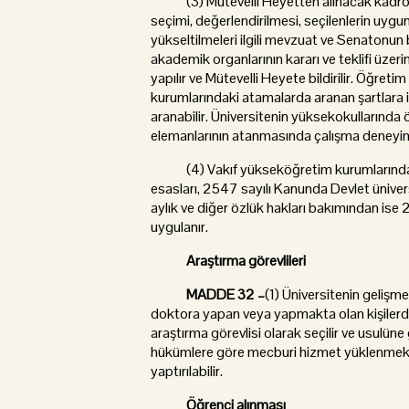
(3) Mütevelli Heyetten alınacak kadro v
seçimi, değerlendirilmesi, seçilenlerin uygu
yükseltilmeleri ilgili mevzuat ve Senatonun b
akademik organlarının kararı ve teklifi üzer
yapılır ve Mütevelli Heyete bildirilir. Öğre
kurumlarındaki atamalarda aranan şartlara i
aranabilir. Üniversitenin yüksekokullarında 
elemanlarının atanmasında çalışma deneyimi
(4) Vakıf yükseköğretim kurumlarında gö
esasları, 2547 sayılı Kanunda Devlet ünivers
aylık ve diğer özlük hakları bakımından ise
uygulanır.
Araştırma görevlileri
MADDE 32 –
(1) Üniversitenin gelişm
doktora yapan veya yapmakta olan kişilerden
araştırma görevlisi olarak seçilir ve usulüne
hükümlere göre mecburi hizmet yüklenmek kay
yaptırılabilir.
Öğrenci alınması