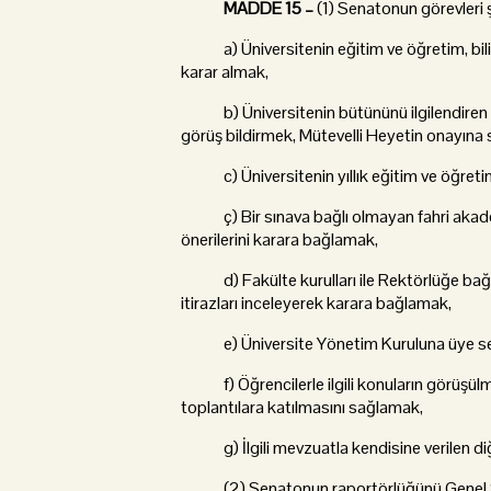
MADDE 15 –
(1) Senatonun görevleri ş
a) Üniversitenin eğitim ve öğretim, bilims
karar almak,
b) Üniversitenin bütününü ilgilendiren düz
görüş bildirmek, Mütevelli Heyetin onayına
c) Üniversitenin yıllık eğitim ve öğretim
ç) Bir sınava bağlı olmayan fahri akademi
önerilerini karara bağlamak,
d) Fakülte kurulları ile Rektörlüğe bağlı 
itirazları inceleyerek karara bağlamak,
e) Üniversite Yönetim Kuruluna üye s
f) Öğrencilerle ilgili konuların görüşülm
toplantılara katılmasını sağlamak,
g) İlgili mevzuatla kendisine verilen diğ
(2) Senatonun raportörlüğünü Genel S