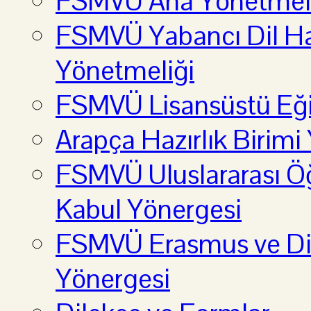
FSMVÜ Ana Yönetmel
FSMVÜ Yabancı Dil Haz
Yönetmeliği
FSMVÜ Lisansüstü Eği
Arapça Hazırlık Birimi
FSMVÜ Uluslararası Öğ
Kabul Yönergesi
FSMVÜ Erasmus ve Diğ
Yönergesi