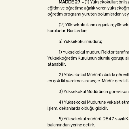
MADDE 27 –
(1) Yüksekokullar; önlis
eğitim ve öğretime ağırlık veren yükseköğret
öğretim programı yürüten bölümlerden vey
(2) Yüksekokulların organları; yüksekok
kuruludur. Bunlardan;
a) Yüksekokul müdürü;
1) Yüksekokul müdürü Rektör tarafından ö
Yükseköğretim Kurulunun olumlu görüşü alına
atanabilir.
2) Yüksekokul Müdürü okulda görevli aylık
en çok iki yardımcısını seçer. Müdür gerekli 
3) Yüksekokul Müdürünün görevi sona erd
4) Yüksekokul Müdürüne vekalet etme v
işlem, dekanlarda olduğu gibidir.
5) Yüksekokul müdürü, 2547 sayılı Kanun 
bakımından yerine getirir.