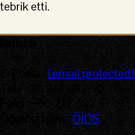
tebrik etti.
İletişim
:
E-Posta :
[email protected]
Tel :
+90 212 582 90 70 - 
Faks :
+90 212 582 81 10
Öğrenci İşleri :
ÖİOS