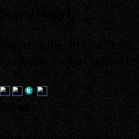
Sosyal Medya
:
Medeniyetler İttifakı Enstit
facebook, twitter, görsel ile
Adres
:
Medeniyetler İttifakı Enstit