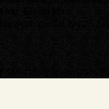
Mrkz. Efendi Mh.
Mevlevihane Cd. No:25 Zeyt
FSMVÜ Bilgi İşlem Daire B