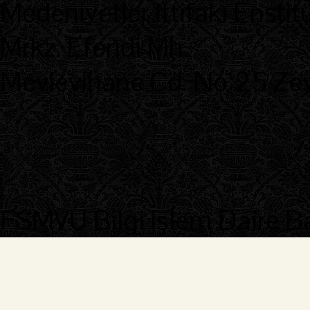
Medeniyetler İttifakı Enstit
Mrkz. Efendi Mh.
Mevlevihane Cd. No:25 Zeyt
FSMVÜ Bilgi İşlem Daire B