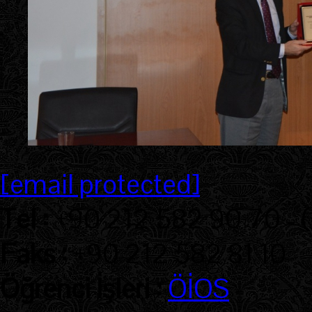
[email protected]
Tel :
+90 212 582 90 70 - 
Faks :
+90 212 582 81 10
Öğrenci İşleri :
ÖİOS