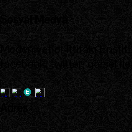
Sosyal Medya
:
Medeniyetler İttifakı Enstit
facebook, twitter, görsel ile
Adres
: