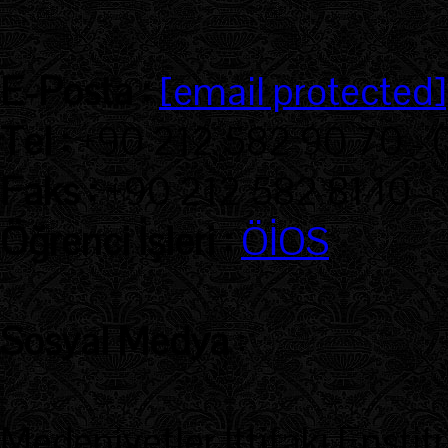
E-Posta :
[email protected]
Tel :
+90 212 582 90 70 - 
Faks :
+90 212 582 81 10
Öğrenci İşleri :
ÖİOS
Sosyal Medya
:
Medeniyetler İttifakı Enstit