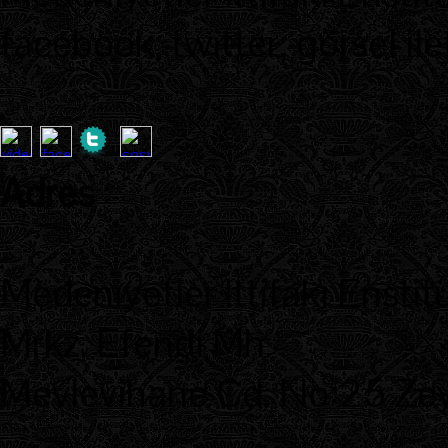
facebook, twitter, görsel ile
Adres
:
Medeniyetler İttifakı Enstit
Mrkz. Efendi Mh.
Mevlevihane Cd. No:25 Zeyt