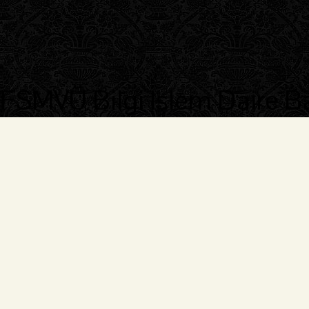
FSMVÜ Bilgi İşlem Daire B