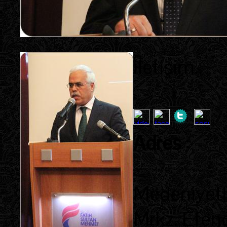
iletişim..
Adres
:
Medeniyetle
Mrkz. Efen