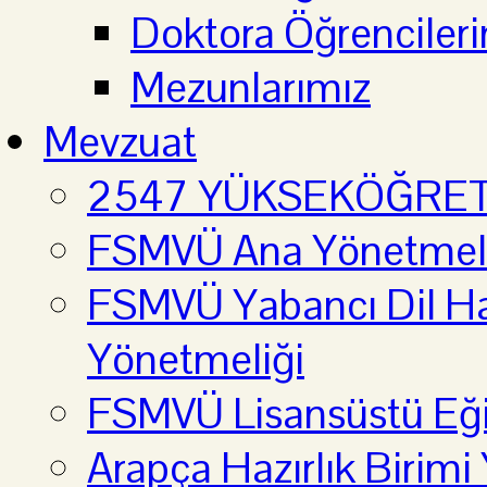
Doktora Öğrenciler
Mezunlarımız
Mevzuat
2547 YÜKSEKÖĞRE
FSMVÜ Ana Yönetmel
FSMVÜ Yabancı Dil Haz
Yönetmeliği
FSMVÜ Lisansüstü Eği
Arapça Hazırlık Birimi