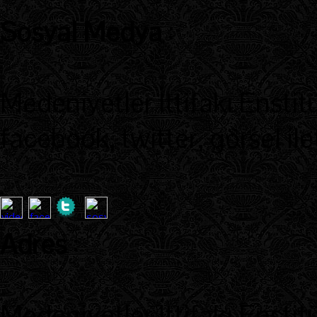
Sosyal Medya
:
Medeniyetler İttifakı Enstit
facebook, twitter, görsel ile
Adres
:
Medeniyetler İttifakı Enstit