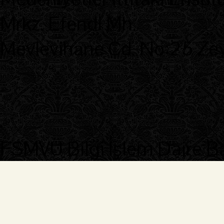
Mrkz. Efendi Mh.
Mevlevihane Cd. No:25 Zeyt
FSMVÜ Bilgi İşlem Daire B