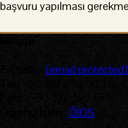
başvuru yapılması gerekme
İletişim
:
E-Posta :
[email protected]
Tel :
+90 212 582 90 70 - 
Faks :
+90 212 582 81 10
Öğrenci İşleri :
ÖİOS