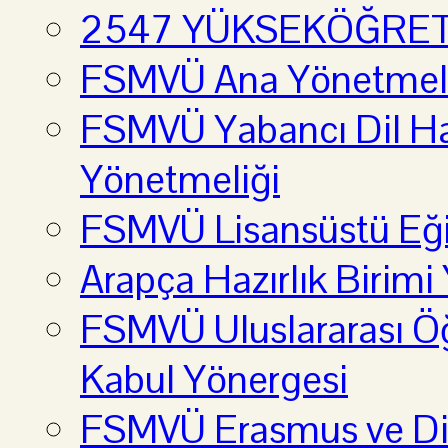
2547 YÜKSEKÖĞRE
FSMVÜ Ana Yönetmel
FSMVÜ Yabancı Dil Haz
Yönetmeliği
FSMVÜ Lisansüstü Eği
Arapça Hazırlık Birimi
FSMVÜ Uluslararası Öğ
Kabul Yönergesi
FSMVÜ Erasmus ve Diğ