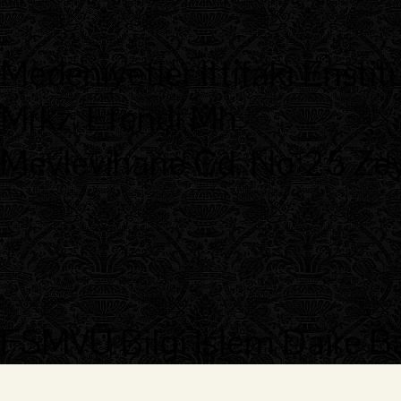
Medeniyetler İttifakı Enstit
Mrkz. Efendi Mh.
Mevlevihane Cd. No:25 Zeyt
FSMVÜ Bilgi İşlem Daire B