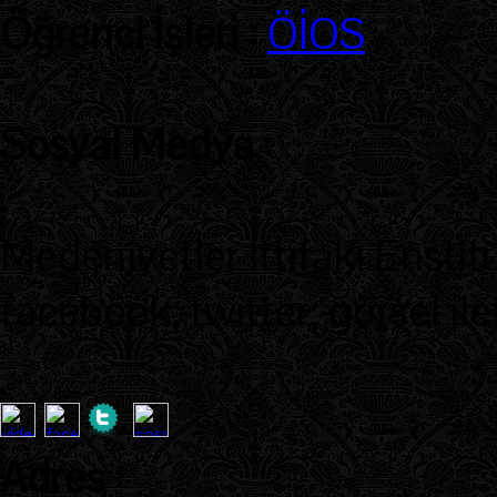
Öğrenci İşleri :
ÖİOS
Sosyal Medya
:
Medeniyetler İttifakı Enstit
facebook, twitter, görsel ile
Adres
: