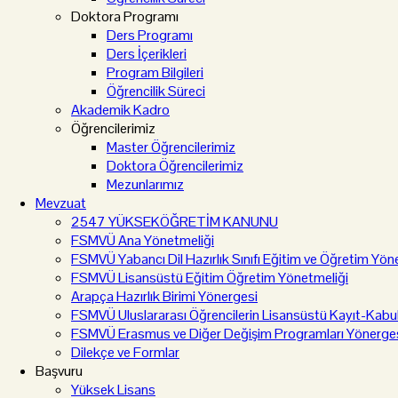
Doktora Programı
Ders Programı
Ders İçerikleri
Program Bilgileri
Öğrencilik Süreci
Akademik Kadro
Öğrencilerimiz
Master Öğrencilerimiz
Doktora Öğrencilerimiz
Mezunlarımız
Mevzuat
2547 YÜKSEKÖĞRETİM KANUNU
FSMVÜ Ana Yönetmeliği
FSMVÜ Yabancı Dil Hazırlık Sınıfı Eğitim ve Öğretim Yön
FSMVÜ Lisansüstü Eğitim Öğretim Yönetmeliği
Arapça Hazırlık Birimi Yönergesi
FSMVÜ Uluslararası Öğrencilerin Lisansüstü Kayıt-Kabu
FSMVÜ Erasmus ve Diğer Değişim Programları Yönerge
Dilekçe ve Formlar
Başvuru
Yüksek Lisans