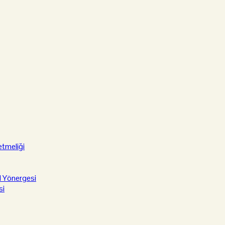
etmeliği
l Yönergesi
si