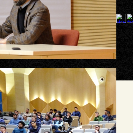
facebook,
Adres
:
Medeniye
Mrkz. Ef
Mevlevih
FSMVÜ Bi