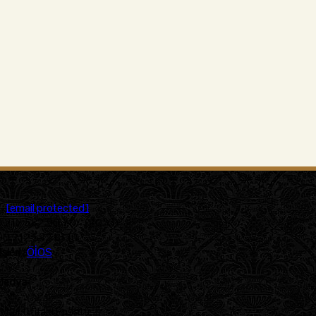
 :
[email protected]
 212 582 90 70 - (2033)
90 212 582 81 10
şleri :
ÖİOS
Medya
:
tler İttifakı Enstitüsü