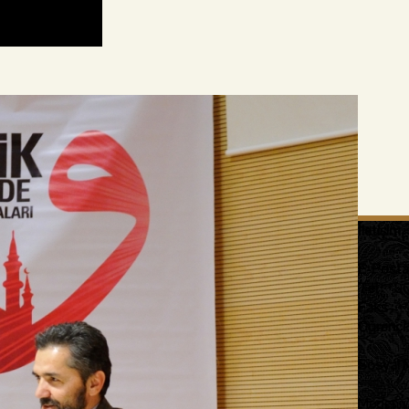
İletişim
:
E-Posta
Tel :
+90
Faks :
+
Öğrenci İ
Sosyal 
Medeniye