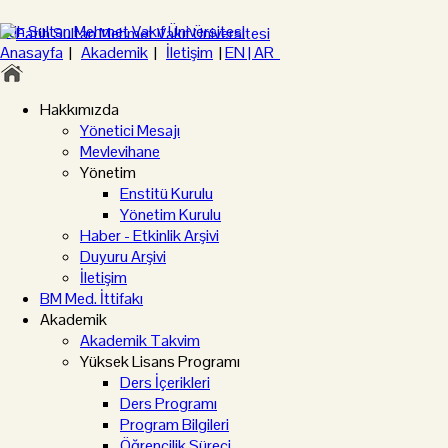
Anasayfa
|
Akademik
|
İletişim
|
EN |
AR
Hakkımızda
Yönetici Mesajı
Mevlevihane
Yönetim
Enstitü Kurulu
Yönetim Kurulu
Haber - Etkinlik Arşivi
Duyuru Arşivi
İletişim
BM Med. İttifakı
Akademik
Akademik Takvim
Yüksek Lisans Programı
Ders İçerikleri
Ders Programı
Program Bilgileri
Öğrencilik Süreci