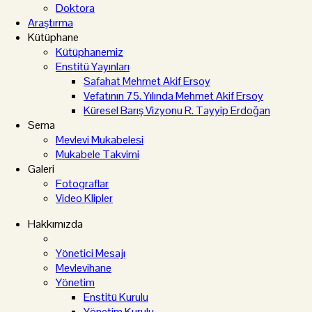
Doktora
Araştırma
Kütüphane
Kütüphanemiz
Enstitü Yayınları
Safahat Mehmet Akif Ersoy
Vefatının 75. Yılında Mehmet Akif Ersoy
Küresel Barış Vizyonu R. Tayyip Erdoğan
Sema
Mevlevi Mukabelesi
Mukabele Takvimi
Galeri
Fotograflar
Video Klipler
Hakkımızda
Yönetici Mesajı
Mevlevihane
Yönetim
Enstitü Kurulu
Yönetim Kurulu