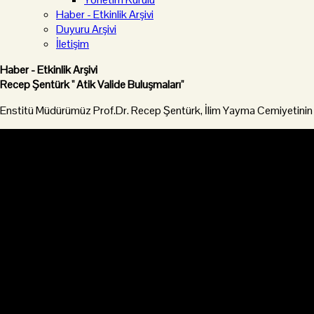
Haber - Etkinlik Arşivi
Duyuru Arşivi
İletişim
Haber - Etkinlik Arşivi
Recep Şentürk '' Atik Valide Buluşmaları''
Enstitü Müdürümüz Prof.Dr. Recep Şentürk, İlim Yayma Cemiyetinin or