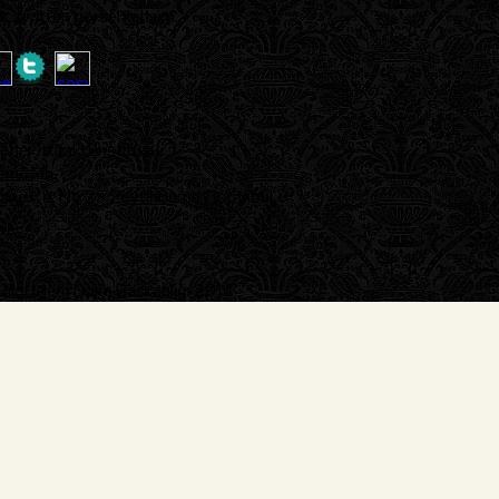
 twitter, görsel iletişim..
tler İttifakı Enstitüsü
endi Mh.
ane Cd. No:25 Zeytinburnu / İstanbul
lgi İşlem Daire Başkanlığı 2014