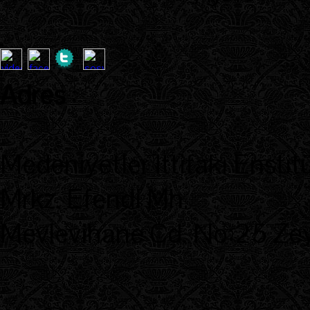
Adres
:
Medeniyetler İttifakı Enstit
Mrkz. Efendi Mh.
Mevlevihane Cd. No:25 Zeyt