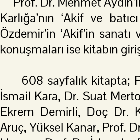
Prof. Dr. Mehmet Aydın’ın ‘
Karlığa’nın ‘Akif ve batıc
Özdemir’in ‘Akif’in sanatı v
konuşmaları ise kitabın giri
608 sayfalık kitapta; Pro
İsmail Kara, Dr. Suat Mert
Ekrem Demirli, Doç Dr. 
Aruç, Yüksel Kanar, Prof. D