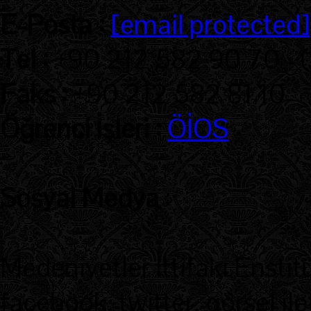
E-Posta :
[email protected]
Tel :
+90 212 582 90 70 - 
Faks :
+90 212 582 81 10
Öğrenci İşleri :
ÖİOS
Sosyal Medya
:
Medeniyetler İttifakı Enstit
facebook, twitter, görsel ile