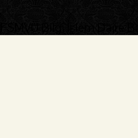
FSMVÜ Bilgi İşlem Daire B