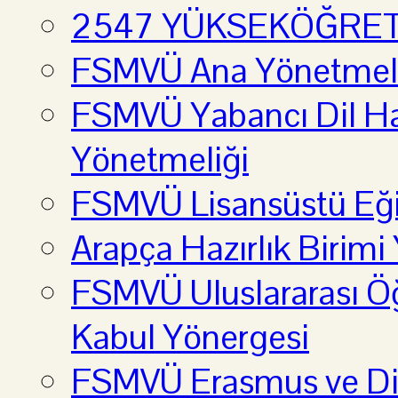
2547 YÜKSEKÖĞRE
FSMVÜ Ana Yönetmel
FSMVÜ Yabancı Dil Haz
Yönetmeliği
FSMVÜ Lisansüstü Eği
Arapça Hazırlık Birimi
FSMVÜ Uluslararası Öğ
Kabul Yönergesi
FSMVÜ Erasmus ve Diğ