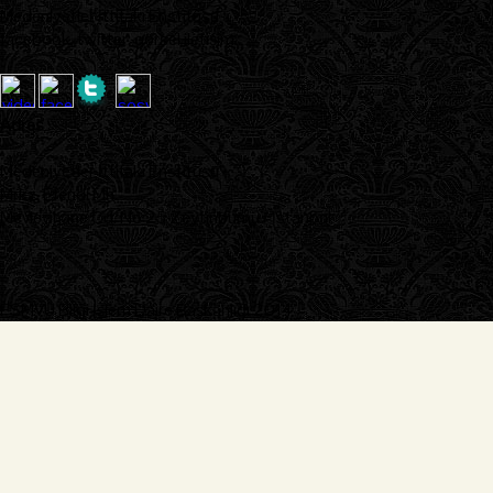
Medeniyetler İttifakı Enstitüsü
facebook, twitter, görsel iletişim..
Adres
:
Medeniyetler İttifakı Enstitüsü
Mrkz. Efendi Mh.
Mevlevihane Cd. No:25 Zeytinburnu / İstanbul
FSMVÜ Bilgi İşlem Daire Başkanlığı 2014