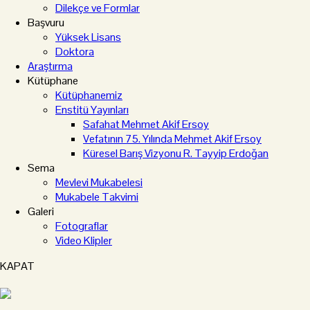
Dilekçe ve Formlar
Başvuru
Yüksek Lisans
Doktora
Araştırma
Kütüphane
Kütüphanemiz
Enstitü Yayınları
Safahat Mehmet Akif Ersoy
Vefatının 75. Yılında Mehmet Akif Ersoy
Küresel Barış Vizyonu R. Tayyip Erdoğan
Sema
Mevlevi Mukabelesi
Mukabele Takvimi
Galeri
Fotograflar
Video Klipler
KAPAT