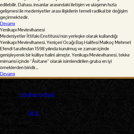
edilebilir. Dahası, insanlar arasındaki iletişim ve ulaşımın hızla
gelişmesi ile medeniyetler arası ilişkilerin temeli radikal bir değişim
geçirmektedir.
Devamı
Yenikapı Mevlevihanesi
Medeniyetler İttifakı Enstitüsü’nün yerleşke olarak kullandığı
Yenikapı Mevlevihanesi, Yeniçeri Ocağı Baş Halifesi Malkoç Mehmet
Efendi tarafından 1598 yılında kurulmuş ve zaman içinde
genişleyerek bir külliye halini almıştır. Yenikapı Mevlevihanesi, tekke
mimarisi içinde “Âsitane” olarak isimlendirilen gruba en iyi
örneklerden biridir...
Devamı
İletişim
:
E-Posta :
[email protected]
Tel :
+90 212 582 90 70 - (2033)
Faks :
+90 212 582 81 10
Öğrenci İşleri :
ÖİOS
Sosyal Medya
: