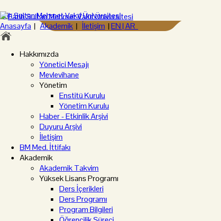
Anasayfa
|
Akademik
|
İletişim
|
EN |
AR
Hakkımızda
Yönetici Mesajı
Mevlevihane
Yönetim
Enstitü Kurulu
Yönetim Kurulu
Haber - Etkinlik Arşivi
Duyuru Arşivi
İletişim
BM Med. İttifakı
Akademik
Akademik Takvim
Yüksek Lisans Programı
Ders İçerikleri
Ders Programı
Program Bilgileri
Öğrencilik Süreci