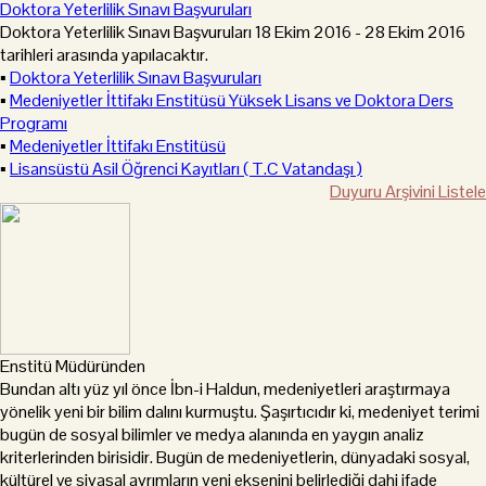
Doktora Yeterlilik Sınavı Başvuruları
Doktora Yeterlilik Sınavı Başvuruları 18 Ekim 2016 - 28 Ekim 2016
tarihleri arasında yapılacaktır.
▪
Doktora Yeterlilik Sınavı Başvuruları
▪
Medeniyetler İttifakı Enstitüsü Yüksek Lisans ve Doktora Ders
Programı
▪
Medeniyetler İttifakı Enstitüsü
▪
Lisansüstü Asil Öğrenci Kayıtları ( T.C Vatandaşı )
Duyuru Arşivini Listele
Enstitü Müdüründen
Bundan altı yüz yıl önce İbn-i Haldun, medeniyetleri araştırmaya
yönelik yeni bir bilim dalını kurmuştu. Şaşırtıcıdır ki, medeniyet terimi
bugün de sosyal bilimler ve medya alanında en yaygın analiz
kriterlerinden birisidir. Bugün de medeniyetlerin, dünyadaki sosyal,
kültürel ve siyasal ayrımların yeni eksenini belirlediği dahi ifade