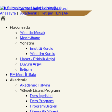
Anasayfa
|
Akademik
|
İletişim
|
EN |
AR
Hakkımızda
Yönetici Mesajı
Mevlevihane
Yönetim
Enstitü Kurulu
Yönetim Kurulu
Haber - Etkinlik Arşivi
Duyuru Arşivi
İletişim
BM Med. İttifakı
Akademik
Akademik Takvim
Yüksek Lisans Programı
Ders İçerikleri
Ders Programı
Program Bilgileri
Öğrencilik Süreci