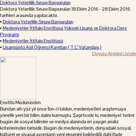
Doktora Yeterlilik Sınavı Başvuruları
Doktora Yeterlilik Sınavı Başvuruları 18 Ekim 2016 - 28 Ekim 2016
tarihleri arasında yapılacaktır.
▪
Doktora Yeterlilik Sınavı Başvuruları
▪
Medeniyetler İttifakı Enstitüsü Yüksek Lisans ve Doktora Ders
Programı
▪
Medeniyetler İttifakı Enstitüsü
▪
Lisansüstü Asil Öğrenci Kayıtları ( T.C Vatandaşı )
Duyuru Arşivini Listele
Enstitü Müdüründen
Bundan altı yüz yıl önce İbn-i Haldun, medeniyetleri araştırmaya
yönelik yeni bir bilim dalını kurmuştu. Şaşırtıcıdır ki, medeniyet terimi
bugün de sosyal bilimler ve medya alanında en yaygın analiz
kriterlerinden birisidir. Bugün de medeniyetlerin, dünyadaki sosyal,
kültürel ve siyasal ayrımların yeni eksenini belirlediği dahi ifade