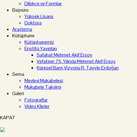
Dilekçe ve Formlar
Başvuru
Yüksek Lisans
Doktora
Araştırma
Kütüphane
Kütüphanemiz
Enstitü Yayınları
Safahat Mehmet Akif Ersoy
Vefatının 75. Yılında Mehmet Akif Ersoy
Küresel Barış Vizyonu R. Tayyip Erdoğan
Sema
Mevlevi Mukabelesi
Mukabele Takvimi
Galeri
Fotograflar
Video Klipler
KAPAT