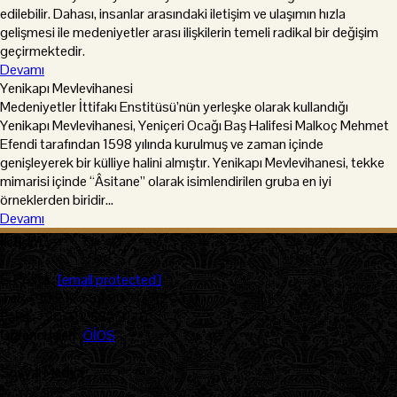
edilebilir. Dahası, insanlar arasındaki iletişim ve ulaşımın hızla
gelişmesi ile medeniyetler arası ilişkilerin temeli radikal bir değişim
geçirmektedir.
Devamı
Yenikapı Mevlevihanesi
Medeniyetler İttifakı Enstitüsü’nün yerleşke olarak kullandığı
Yenikapı Mevlevihanesi, Yeniçeri Ocağı Baş Halifesi Malkoç Mehmet
Efendi tarafından 1598 yılında kurulmuş ve zaman içinde
genişleyerek bir külliye halini almıştır. Yenikapı Mevlevihanesi, tekke
mimarisi içinde “Âsitane” olarak isimlendirilen gruba en iyi
örneklerden biridir...
Devamı
İletişim
:
E-Posta :
[email protected]
Tel :
+90 212 582 90 70 - (2033)
Faks :
+90 212 582 81 10
Öğrenci İşleri :
ÖİOS
Sosyal Medya
: