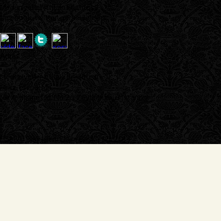
Medeniyetler İttifakı Enstitüsü
facebook, twitter, görsel iletişim..
Adres
:
Medeniyetler İttifakı Enstitüsü
Mrkz. Efendi Mh.
Mevlevihane Cd. No:25 Zeytinburnu / İstanbul
FSMVÜ Bilgi İşlem Daire Başkanlığı 2014